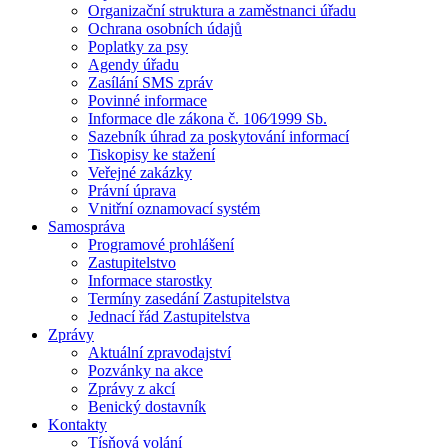
Organizační struktura a zaměstnanci úřadu
Ochrana osobních údajů
Poplatky za psy
Agendy úřadu
Zasílání SMS zpráv
Povinné informace
Informace dle zákona č. 106⁄1999 Sb.
Sazebník úhrad za poskytování informací
Tiskopisy ke stažení
Veřejné zakázky
Právní úprava
Vnitřní oznamovací systém
Samospráva
Programové prohlášení
Zastupitelstvo
Informace starostky
Termíny zasedání Zastupitelstva
Jednací řád Zastupitelstva
Zprávy
Aktuální zpravodajství
Pozvánky na akce
Zprávy z akcí
Benický dostavník
Kontakty
Tísňová volání