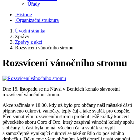
Úřady
Historie
Organizační struktura
Úvodní stránka
Zprávy
Zprávy z akcí
Rozsvícení vánočního stromu
Rozsvícení vánočního stromu
Dne 15. listopadu se na Návsi v Benicích konalo slavnostní
rozsvícení vánočního stromu.
Akce začínala v 18:00, kdy už bylo pro občany naší městské části
připraveno cukroví, vánočky, teplý čaj a také svařák pro dospělé.
Před samotným rozsvícením stromu proběhl ještě krátký koncert
pěveckého sboru Coro d´Oro, který zazpíval vánoční koledy spolu
s občany. Účast byla hojná, všechen čaj a svařák se vypil
a samozřejmě vynikající cukroví se také snědlo do posledního
drobečku. Děkujeme všem občanům, kteří dorazili nasát vánoční