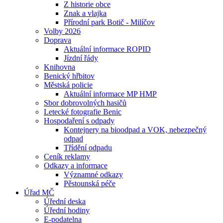
Z historie obce
Znak a vlajka
Přírodní park Botič - Milíčov
Volby 2026
Doprava
Aktuální informace ROPID
Jízdní řády
Knihovna
Benický hřbitov
Městská policie
Aktuální informace MP HMP
Sbor dobrovolných hasičů
Letecké fotografie Benic
Hospodaření s odpady
Kontejnery na bioodpad a VOK, nebezpečný
odpad
Třídění odpadu
Ceník reklamy
Odkazy a informace
Významné odkazy
Pěstounská péče
Úřad MČ
Úřední deska
Úřední hodiny
E-podatelna