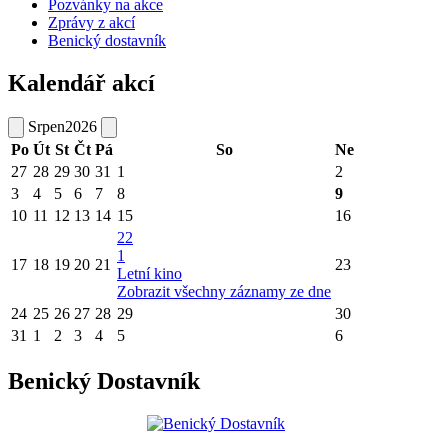
Pozvánky na akce
Zprávy z akcí
Benický dostavník
Kalendář akcí
Srpen
2026
Po
Út
St
Čt
Pá
So
Ne
27
28
29
30
31
1
2
3
4
5
6
7
8
9
10
11
12
13
14
15
16
22
1
17
18
19
20
21
23
Letní kino
Zobrazit všechny záznamy ze dne
24
25
26
27
28
29
30
31
1
2
3
4
5
6
Benický Dostavník