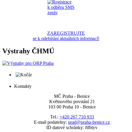
ZAREGISTRUJTE
se k odebírání aktuálních informací!
Výstrahy ČHMÚ
Kontakty
MČ Praha - Benice
Květnového povstání 21
103 00 Praha 10 - Benice
Tel.:
+420 267 710 933
E-mail podatelny:
urad@praha-benice.cz
ID datové schránky: ftfbtyv