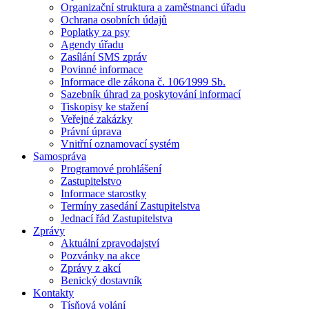
Organizační struktura a zaměstnanci úřadu
Ochrana osobních údajů
Poplatky za psy
Agendy úřadu
Zasílání SMS zpráv
Povinné informace
Informace dle zákona č. 106⁄1999 Sb.
Sazebník úhrad za poskytování informací
Tiskopisy ke stažení
Veřejné zakázky
Právní úprava
Vnitřní oznamovací systém
Samospráva
Programové prohlášení
Zastupitelstvo
Informace starostky
Termíny zasedání Zastupitelstva
Jednací řád Zastupitelstva
Zprávy
Aktuální zpravodajství
Pozvánky na akce
Zprávy z akcí
Benický dostavník
Kontakty
Tísňová volání