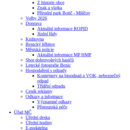
Z historie obce
Znak a vlajka
Přírodní park Botič - Milíčov
Volby 2026
Doprava
Aktuální informace ROPID
Jízdní řády
Knihovna
Benický hřbitov
Městská policie
Aktuální informace MP HMP
Sbor dobrovolných hasičů
Letecké fotografie Benic
Hospodaření s odpady
Kontejnery na bioodpad a VOK, nebezpečný
odpad
Třídění odpadu
Ceník reklamy
Odkazy a informace
Významné odkazy
Pěstounská péče
Úřad MČ
Úřední deska
Úřední hodiny
E-podatelna