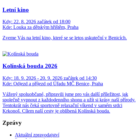
Letní kino
Kdy:
22. 8. 2026 začátek od 18:00
Kde:
Louka za dětským hřištěm, Praha
Zveme Vás na letní kino, které se se letos uskuteční v Benicích.
Kolínská bouda 2026
Kdy:
18. 9. 2026 - 20. 9. 2026 začátek od 14:30
Kde:
Odjezd a příjezd od Úřadu MČ Benice, Praha
Vážený spoluobčané, připravili jsme pro vás další příležitost, jak
společně vypnout z každodenního shonu a užít si krásy naší přírody.
Tentokrát nás čeká sportovně relaxační víkend v samém srdci
Krkonoš. Cílem naší cesty je oblíbená Kolínská bouda.
Zprávy
Aktuální zpravodajství