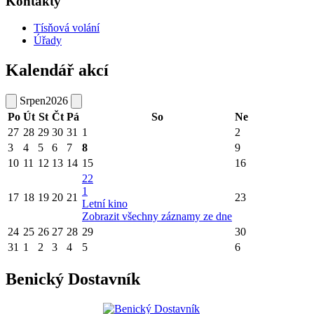
Kontakty
Tísňová volání
Úřady
Kalendář akcí
Srpen
2026
Po
Út
St
Čt
Pá
So
Ne
27
28
29
30
31
1
2
3
4
5
6
7
8
9
10
11
12
13
14
15
16
22
1
17
18
19
20
21
23
Letní kino
Zobrazit všechny záznamy ze dne
24
25
26
27
28
29
30
31
1
2
3
4
5
6
Benický Dostavník