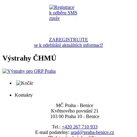
ZAREGISTRUJTE
se k odebírání aktuálních informací!
Výstrahy ČHMÚ
Kontakty
MČ Praha - Benice
Květnového povstání 21
103 00 Praha 10 - Benice
Tel.:
+420 267 710 933
E-mail podatelny:
urad@praha-benice.cz