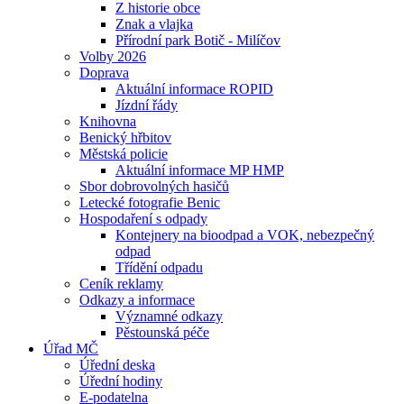
Z historie obce
Znak a vlajka
Přírodní park Botič - Milíčov
Volby 2026
Doprava
Aktuální informace ROPID
Jízdní řády
Knihovna
Benický hřbitov
Městská policie
Aktuální informace MP HMP
Sbor dobrovolných hasičů
Letecké fotografie Benic
Hospodaření s odpady
Kontejnery na bioodpad a VOK, nebezpečný
odpad
Třídění odpadu
Ceník reklamy
Odkazy a informace
Významné odkazy
Pěstounská péče
Úřad MČ
Úřední deska
Úřední hodiny
E-podatelna