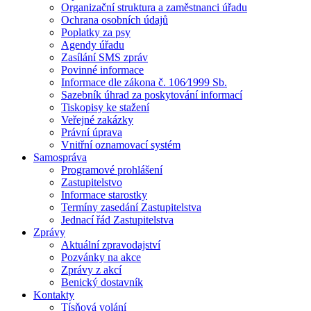
Organizační struktura a zaměstnanci úřadu
Ochrana osobních údajů
Poplatky za psy
Agendy úřadu
Zasílání SMS zpráv
Povinné informace
Informace dle zákona č. 106⁄1999 Sb.
Sazebník úhrad za poskytování informací
Tiskopisy ke stažení
Veřejné zakázky
Právní úprava
Vnitřní oznamovací systém
Samospráva
Programové prohlášení
Zastupitelstvo
Informace starostky
Termíny zasedání Zastupitelstva
Jednací řád Zastupitelstva
Zprávy
Aktuální zpravodajství
Pozvánky na akce
Zprávy z akcí
Benický dostavník
Kontakty
Tísňová volání