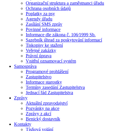
Organizační struktura a zaměstnanci úřadu
Ochrana osobních údajů
Poplatky za psy
Agendy úřadu
Zasílání SMS zpráv
Povinné informace
Informace dle zákona č. 106⁄1999 Sb.
Sazebník úhrad za poskytování informací
Tiskopisy ke stažení
Veřejné zakázky
Právní úprava
Vnitřní oznamovací systém
Samospráva
Programové prohlášení
Zastupitelstvo
Informace starostky
Termíny zasedání Zastupitelstva
Jednací řád Zastupitelstva
Zprávy
Aktuální zpravodajství
Pozvánky na akce
Zprávy z akcí
Benický dostavník
Kontakty
Tísňová volání