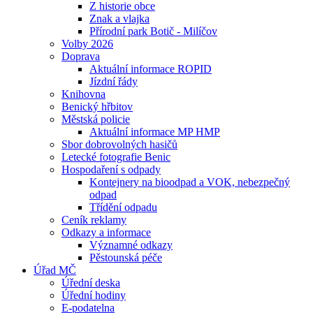
Z historie obce
Znak a vlajka
Přírodní park Botič - Milíčov
Volby 2026
Doprava
Aktuální informace ROPID
Jízdní řády
Knihovna
Benický hřbitov
Městská policie
Aktuální informace MP HMP
Sbor dobrovolných hasičů
Letecké fotografie Benic
Hospodaření s odpady
Kontejnery na bioodpad a VOK, nebezpečný
odpad
Třídění odpadu
Ceník reklamy
Odkazy a informace
Významné odkazy
Pěstounská péče
Úřad MČ
Úřední deska
Úřední hodiny
E-podatelna