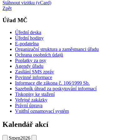
Stáhnout vizitku (vCard)
Zpět
Úřad MČ
Úřední deska
Úřední hodiny
E-podatelna
Organizační struktura a zaměstnanci úřadu
Ochrana osobních údajů
Poplatky za psy
Agendy úřadu
Zasílání SMS zpráv
Povinné informace
Informace dle zákona č. 106⁄1999 Sb.
Sazebník úhrad za poskytování informací
Tiskopisy ke stažení
Veřejné zakázky
Právní úprava
Vnitřní oznamovací systém
Kalendář akcí
Srpen
2026