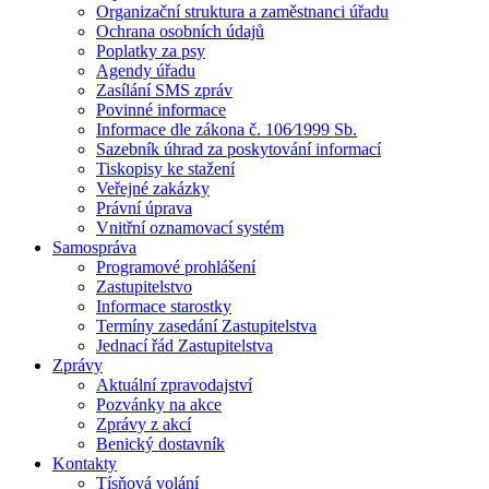
Organizační struktura a zaměstnanci úřadu
Ochrana osobních údajů
Poplatky za psy
Agendy úřadu
Zasílání SMS zpráv
Povinné informace
Informace dle zákona č. 106⁄1999 Sb.
Sazebník úhrad za poskytování informací
Tiskopisy ke stažení
Veřejné zakázky
Právní úprava
Vnitřní oznamovací systém
Samospráva
Programové prohlášení
Zastupitelstvo
Informace starostky
Termíny zasedání Zastupitelstva
Jednací řád Zastupitelstva
Zprávy
Aktuální zpravodajství
Pozvánky na akce
Zprávy z akcí
Benický dostavník
Kontakty
Tísňová volání