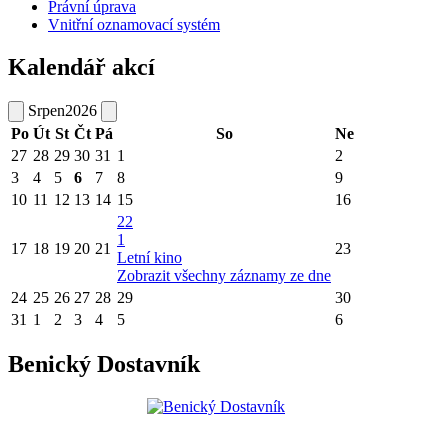
Právní úprava
Vnitřní oznamovací systém
Kalendář akcí
Srpen
2026
Po
Út
St
Čt
Pá
So
Ne
27
28
29
30
31
1
2
3
4
5
6
7
8
9
10
11
12
13
14
15
16
22
1
17
18
19
20
21
23
Letní kino
Zobrazit všechny záznamy ze dne
24
25
26
27
28
29
30
31
1
2
3
4
5
6
Benický Dostavník