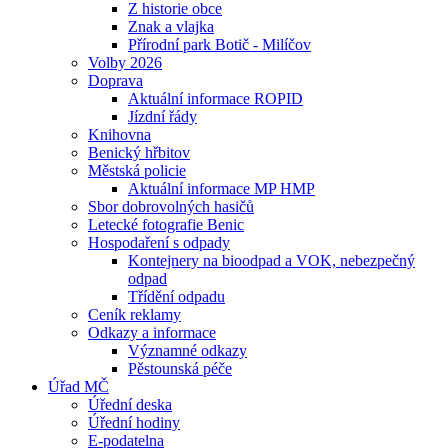
Z historie obce
Znak a vlajka
Přírodní park Botič - Milíčov
Volby 2026
Doprava
Aktuální informace ROPID
Jízdní řády
Knihovna
Benický hřbitov
Městská policie
Aktuální informace MP HMP
Sbor dobrovolných hasičů
Letecké fotografie Benic
Hospodaření s odpady
Kontejnery na bioodpad a VOK, nebezpečný
odpad
Třídění odpadu
Ceník reklamy
Odkazy a informace
Významné odkazy
Pěstounská péče
Úřad MČ
Úřední deska
Úřední hodiny
E-podatelna