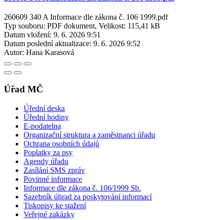
260609 340 A Informace dle zákona č. 106 1999.pdf
Typ souboru: PDF dokument, Velikost: 115,41 kB
Datum vložení:
9. 6. 2026 9:51
Datum poslední aktualizace:
9. 6. 2026 9:52
Autor:
Hana Karasová
Úřad MČ
Úřední deska
Úřední hodiny
E-podatelna
Organizační struktura a zaměstnanci úřadu
Ochrana osobních údajů
Poplatky za psy
Agendy úřadu
Zasílání SMS zpráv
Povinné informace
Informace dle zákona č. 106⁄1999 Sb.
Sazebník úhrad za poskytování informací
Tiskopisy ke stažení
Veřejné zakázky