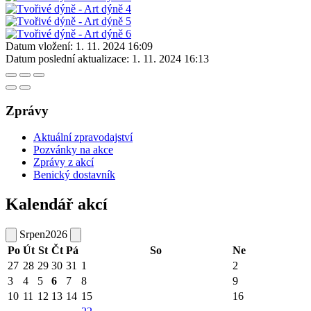
Datum vložení:
1. 11. 2024 16:09
Datum poslední aktualizace:
1. 11. 2024 16:13
Zprávy
Aktuální zpravodajství
Pozvánky na akce
Zprávy z akcí
Benický dostavník
Kalendář akcí
Srpen
2026
Po
Út
St
Čt
Pá
So
Ne
27
28
29
30
31
1
2
3
4
5
6
7
8
9
10
11
12
13
14
15
16