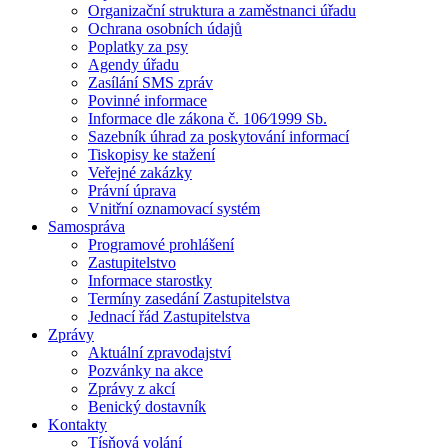
Organizační struktura a zaměstnanci úřadu
Ochrana osobních údajů
Poplatky za psy
Agendy úřadu
Zasílání SMS zpráv
Povinné informace
Informace dle zákona č. 106⁄1999 Sb.
Sazebník úhrad za poskytování informací
Tiskopisy ke stažení
Veřejné zakázky
Právní úprava
Vnitřní oznamovací systém
Samospráva
Programové prohlášení
Zastupitelstvo
Informace starostky
Termíny zasedání Zastupitelstva
Jednací řád Zastupitelstva
Zprávy
Aktuální zpravodajství
Pozvánky na akce
Zprávy z akcí
Benický dostavník
Kontakty
Tísňová volání