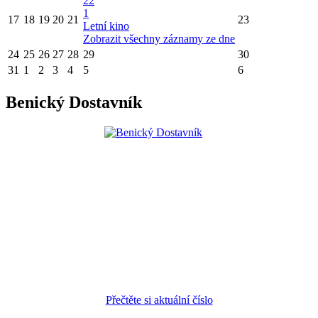
22
1
17
18
19
20
21
23
Letní kino
Zobrazit všechny záznamy ze dne
24
25
26
27
28
29
30
31
1
2
3
4
5
6
Benický Dostavník
Přečtěte si aktuální číslo