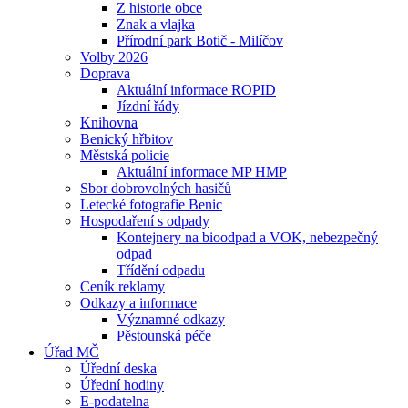
Z historie obce
Znak a vlajka
Přírodní park Botič - Milíčov
Volby 2026
Doprava
Aktuální informace ROPID
Jízdní řády
Knihovna
Benický hřbitov
Městská policie
Aktuální informace MP HMP
Sbor dobrovolných hasičů
Letecké fotografie Benic
Hospodaření s odpady
Kontejnery na bioodpad a VOK, nebezpečný
odpad
Třídění odpadu
Ceník reklamy
Odkazy a informace
Významné odkazy
Pěstounská péče
Úřad MČ
Úřední deska
Úřední hodiny
E-podatelna