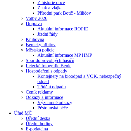
Z historie obce
Znak a vlajka
Přírodní park Botič - Milíčov
Volby 2026
Doprava
Aktuální informace ROPID
Jízdní řády
Knihovna
Benický hřbitov
Městská policie
Aktuální informace MP HMP
Sbor dobrovolných hasičů
Letecké fotografie Benic
Hospodaření s odpady
Kontejnery na bioodpad a VOK, nebezpečný
odpad
Třídění odpadu
Ceník reklamy
Odkazy a informace
Významné odkazy
Pěstounská péče
Úřad MČ
Úřední deska
Úřední hodiny
E-podatelna