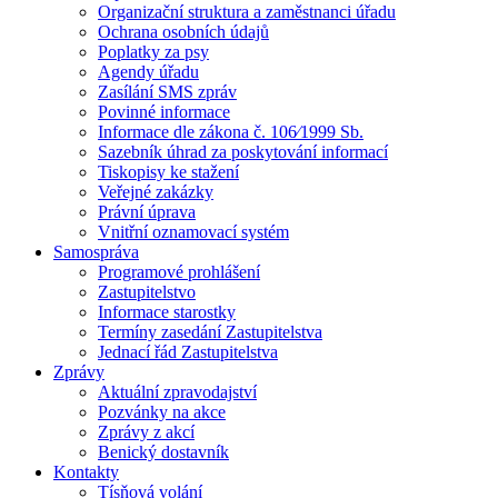
Organizační struktura a zaměstnanci úřadu
Ochrana osobních údajů
Poplatky za psy
Agendy úřadu
Zasílání SMS zpráv
Povinné informace
Informace dle zákona č. 106⁄1999 Sb.
Sazebník úhrad za poskytování informací
Tiskopisy ke stažení
Veřejné zakázky
Právní úprava
Vnitřní oznamovací systém
Samospráva
Programové prohlášení
Zastupitelstvo
Informace starostky
Termíny zasedání Zastupitelstva
Jednací řád Zastupitelstva
Zprávy
Aktuální zpravodajství
Pozvánky na akce
Zprávy z akcí
Benický dostavník
Kontakty
Tísňová volání