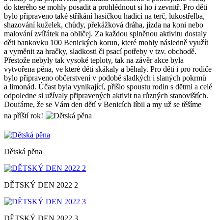
do kterého se mohly posadit a prohlédnout si ho i zevnitř. Pro děti
bylo připraveno také stříkání hasičkou hadicí na terč, lukostřelba,
shazování kuželek, chůdy, překážková dráha, jízda na koni nebo
malování zvířátek na obličej. Za každou splněnou aktivitu dostaly
děti bankovku 100 Benických korun, které mohly následně využít
a vyměnit za hračky, sladkosti či psací potřeby v tzv. obchodě.
Přestože nebyly tak vysoké teploty, tak na závěr akce byla
vytvořena pěna, ve které děti skákaly a běhaly. Pro děti i pro rodiče
bylo připraveno občerstvení v podobě sladkých i slaných pokrmů
a limonád. Účast byla vynikající, přišlo spoustu rodin s dětmi a celé
odpoledne si užívaly připravených aktivit na různých stanovištích.
Doufáme, že se Vám den dětí v Benicích líbil a my už se těšíme
na příští rok!
Dětská pěna
DĚTSKÝ DEN 2022 2
DĚTSKÝ DEN 2022 3