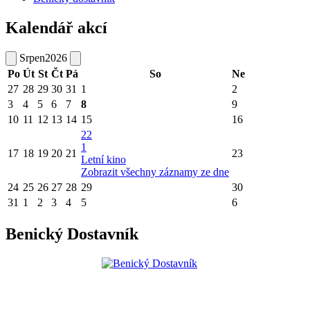
Kalendář akcí
Srpen
2026
Po
Út
St
Čt
Pá
So
Ne
27
28
29
30
31
1
2
3
4
5
6
7
8
9
10
11
12
13
14
15
16
22
1
17
18
19
20
21
23
Letní kino
Zobrazit všechny záznamy ze dne
24
25
26
27
28
29
30
31
1
2
3
4
5
6
Benický Dostavník