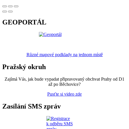
GEOPORTÁL
Různé mapové podklady na jednom místě
Pražský okruh
Zajímá Vás, jak bude vypadat připravovaný obchvat Prahy od D1
až po Běchovice?
Pusťte si video zde
Zasílání SMS zpráv