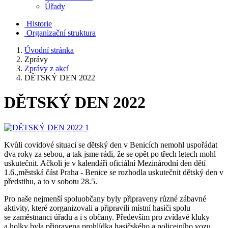
Úřady
Historie
Organizační struktura
Úvodní stránka
Zprávy
Zprávy z akcí
DĚTSKÝ DEN 2022
DĚTSKÝ DEN 2022
Kvůli covidové situaci se dětský den v Benicích nemohl uspořádat
dva roky za sebou, a tak jsme rádi, že se opět po třech letech mohl
uskutečnit. Ačkoli je v kalendáři oficiální Mezinárodní den dětí
1.6.,městská část Praha - Benice se rozhodla uskutečnit dětský den v
předstihu, a to v sobotu 28.5.
Pro naše nejmenší spoluobčany byly připraveny různé zábavné
aktivity, které zorganizovali a připravili místní hasiči spolu
se zaměstnanci úřadu a i s občany. Především pro zvídavé kluky
a holky byla připravena prohlídka hasičského a policejního vozu,