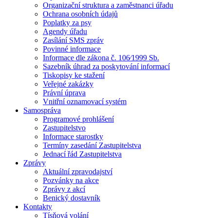
Organizační struktura a zaměstnanci úřadu
Ochrana osobních údajů
Poplatky za psy
Agendy úřadu
Zasílání SMS zpráv
Povinné informace
Informace dle zákona č. 106⁄1999 Sb.
Sazebník úhrad za poskytování informací
Tiskopisy ke stažení
Veřejné zakázky
Právní úprava
Vnitřní oznamovací systém
Samospráva
Programové prohlášení
Zastupitelstvo
Informace starostky
Termíny zasedání Zastupitelstva
Jednací řád Zastupitelstva
Zprávy
Aktuální zpravodajství
Pozvánky na akce
Zprávy z akcí
Benický dostavník
Kontakty
Tísňová volání