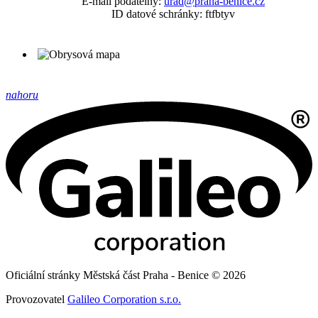
E-mail podatelny:
urad@praha-benice.cz
ID datové schránky: ftfbtyv
nahoru
Oficiální stránky Městská část Praha - Benice © 2026
Provozovatel
Galileo Corporation s.r.o.