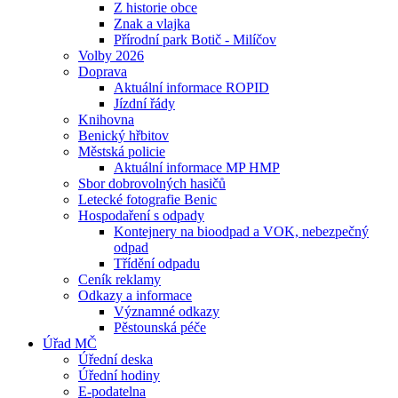
Z historie obce
Znak a vlajka
Přírodní park Botič - Milíčov
Volby 2026
Doprava
Aktuální informace ROPID
Jízdní řády
Knihovna
Benický hřbitov
Městská policie
Aktuální informace MP HMP
Sbor dobrovolných hasičů
Letecké fotografie Benic
Hospodaření s odpady
Kontejnery na bioodpad a VOK, nebezpečný
odpad
Třídění odpadu
Ceník reklamy
Odkazy a informace
Významné odkazy
Pěstounská péče
Úřad MČ
Úřední deska
Úřední hodiny
E-podatelna