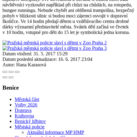
návštěvníci vyzkoušet například při chůzi na chůdách, na rotopedu,
bungee runningu. Nebude chybět ani oblíbená trampolína, bezpečný
pohyb v blízkosti silnic si budou moci zájemci osvojit v dopravní
školičce. Ve 14 hodin předají dětem u vzdělávacího centra drobné
dárky významní představitelé města. Svátek dětí začíná ve čtvrtek
v 10 hodin, vstupné pro děti do 15 let je symbolická jedna koruna.
Datum vložení:
31. 5. 2017 15:29
Datum poslední aktualizace:
16. 6. 2017 23:04
Autor:
Hana Karasová
Benice
Městská část
Volby 2026
Doprava
Knihovna
Benický hřbitov
Městská policie
Aktuální informace MP HMP