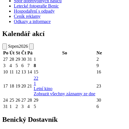
Sbor dobrovolných hasičů
Letecké fotografie Benic
Hospodaření s odpady
Ceník reklamy
Odkazy a informace
Kalendář akcí
Srpen
2026
Po
Út
St
Čt
Pá
So
Ne
27
28
29
30
31
1
2
3
4
5
6
7
8
9
10
11
12
13
14
15
16
22
1
17
18
19
20
21
23
Letní kino
Zobrazit všechny záznamy ze dne
24
25
26
27
28
29
30
31
1
2
3
4
5
6
Benický Dostavník