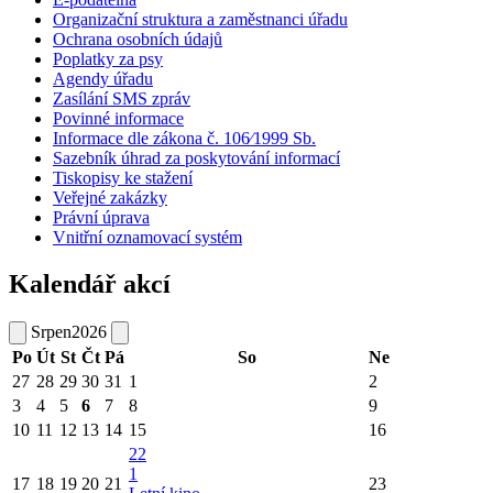
Organizační struktura a zaměstnanci úřadu
Ochrana osobních údajů
Poplatky za psy
Agendy úřadu
Zasílání SMS zpráv
Povinné informace
Informace dle zákona č. 106⁄1999 Sb.
Sazebník úhrad za poskytování informací
Tiskopisy ke stažení
Veřejné zakázky
Právní úprava
Vnitřní oznamovací systém
Kalendář akcí
Srpen
2026
Po
Út
St
Čt
Pá
So
Ne
27
28
29
30
31
1
2
3
4
5
6
7
8
9
10
11
12
13
14
15
16
22
1
17
18
19
20
21
23