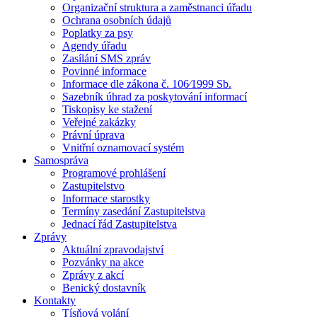
Organizační struktura a zaměstnanci úřadu
Ochrana osobních údajů
Poplatky za psy
Agendy úřadu
Zasílání SMS zpráv
Povinné informace
Informace dle zákona č. 106⁄1999 Sb.
Sazebník úhrad za poskytování informací
Tiskopisy ke stažení
Veřejné zakázky
Právní úprava
Vnitřní oznamovací systém
Samospráva
Programové prohlášení
Zastupitelstvo
Informace starostky
Termíny zasedání Zastupitelstva
Jednací řád Zastupitelstva
Zprávy
Aktuální zpravodajství
Pozvánky na akce
Zprávy z akcí
Benický dostavník
Kontakty
Tísňová volání