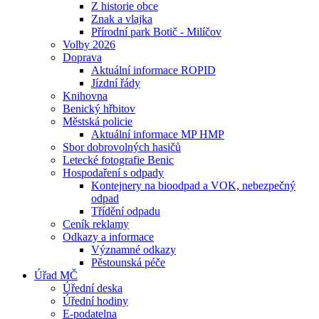
Z historie obce
Znak a vlajka
Přírodní park Botič - Milíčov
Volby 2026
Doprava
Aktuální informace ROPID
Jízdní řády
Knihovna
Benický hřbitov
Městská policie
Aktuální informace MP HMP
Sbor dobrovolných hasičů
Letecké fotografie Benic
Hospodaření s odpady
Kontejnery na bioodpad a VOK, nebezpečný
odpad
Třídění odpadu
Ceník reklamy
Odkazy a informace
Významné odkazy
Pěstounská péče
Úřad MČ
Úřední deska
Úřední hodiny
E-podatelna