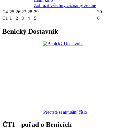
Letní kino
Zobrazit všechny záznamy ze dne
24
25
26
27
28
29
30
31
1
2
3
4
5
6
Benický Dostavník
Přečtěte si aktuální číslo
ČT1 - pořad o Benicích