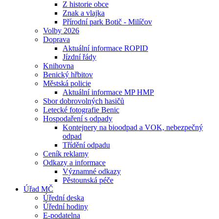
Z historie obce
Znak a vlajka
Přírodní park Botič - Milíčov
Volby 2026
Doprava
Aktuální informace ROPID
Jízdní řády
Knihovna
Benický hřbitov
Městská policie
Aktuální informace MP HMP
Sbor dobrovolných hasičů
Letecké fotografie Benic
Hospodaření s odpady
Kontejnery na bioodpad a VOK, nebezpečný
odpad
Třídění odpadu
Ceník reklamy
Odkazy a informace
Významné odkazy
Pěstounská péče
Úřad MČ
Úřední deska
Úřední hodiny
E-podatelna