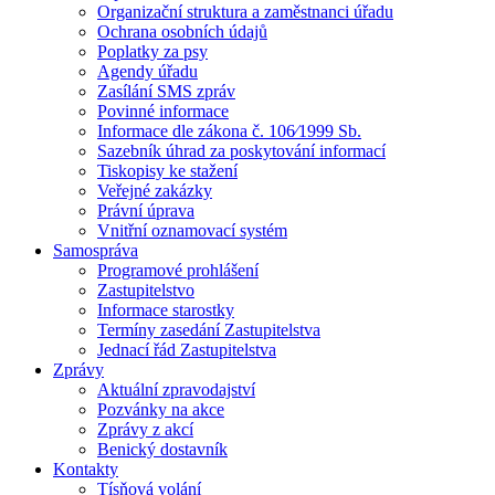
Organizační struktura a zaměstnanci úřadu
Ochrana osobních údajů
Poplatky za psy
Agendy úřadu
Zasílání SMS zpráv
Povinné informace
Informace dle zákona č. 106⁄1999 Sb.
Sazebník úhrad za poskytování informací
Tiskopisy ke stažení
Veřejné zakázky
Právní úprava
Vnitřní oznamovací systém
Samospráva
Programové prohlášení
Zastupitelstvo
Informace starostky
Termíny zasedání Zastupitelstva
Jednací řád Zastupitelstva
Zprávy
Aktuální zpravodajství
Pozvánky na akce
Zprávy z akcí
Benický dostavník
Kontakty
Tísňová volání