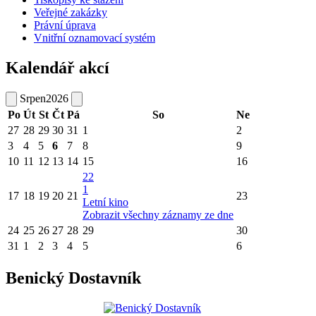
Veřejné zakázky
Právní úprava
Vnitřní oznamovací systém
Kalendář akcí
Srpen
2026
Po
Út
St
Čt
Pá
So
Ne
27
28
29
30
31
1
2
3
4
5
6
7
8
9
10
11
12
13
14
15
16
22
1
17
18
19
20
21
23
Letní kino
Zobrazit všechny záznamy ze dne
24
25
26
27
28
29
30
31
1
2
3
4
5
6
Benický Dostavník