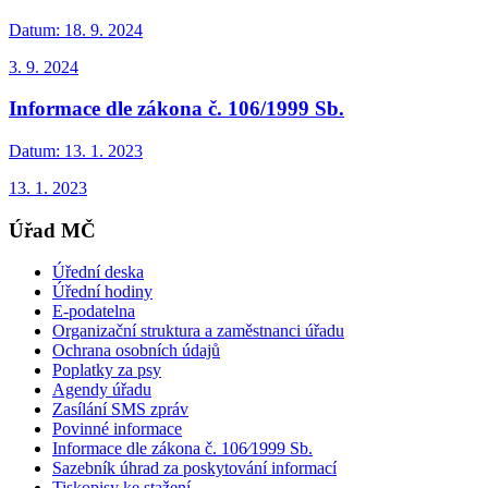
Datum:
18. 9. 2024
3. 9. 2024
Informace dle zákona č. 106/1999 Sb.
Datum:
13. 1. 2023
13. 1. 2023
Úřad MČ
Úřední deska
Úřední hodiny
E-podatelna
Organizační struktura a zaměstnanci úřadu
Ochrana osobních údajů
Poplatky za psy
Agendy úřadu
Zasílání SMS zpráv
Povinné informace
Informace dle zákona č. 106⁄1999 Sb.
Sazebník úhrad za poskytování informací
Tiskopisy ke stažení