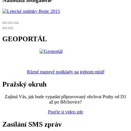
Náhodná fotogalerie
GEOPORTÁL
Různé mapové podklady na jednom místě
Pražský okruh
Zajímá Vás, jak bude vypadat připravovaný obchvat Prahy od D1
až po Běchovice?
Pusťte si video zde
Zasílání SMS zpráv